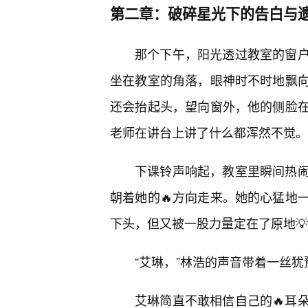
第二章：破碎星光下的告白与
那个下午，阳光透过教室的窗户
坐在教室的角落，眼神时不时地飘
还会抬起头，望向窗外，他的侧脸
老师在讲台上讲了什么都浑然不觉。
下课铃声响起，教室里瞬间热
朝着她的🔥方向走来。她的心猛地
下头，但又被一股力量定在了原地
“艾琳，”林浩的声音带着一丝犹
艾琳简直不敢相信自己的🔥耳