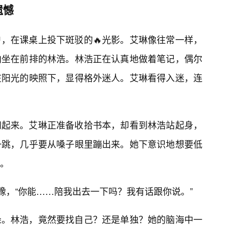
遗憾
，在课桌上投下斑驳的🔥光影。艾琳像往常一样，
向坐在前排的林浩。林浩正在认真地做着笔记，偶尔
在阳光的映照下，显得格外迷人。艾琳看得入迷，连
闹起来。艾琳正准备收拾书本，却看到林浩站起身，
一跳，几乎要从嗓子眼里蹦出来。她下意识地想要低
。
豫，“你能……陪我出去一下吗？我有话跟你说。”
朵。林浩，竟然要找自己？还是单独？她的脑海中一