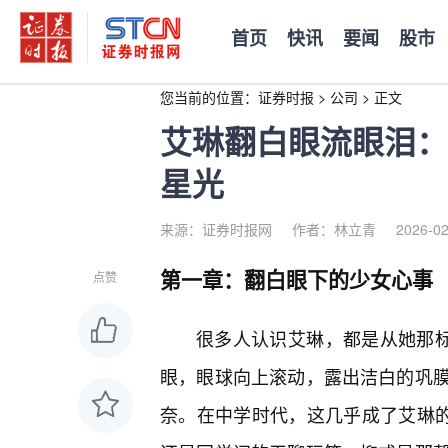
首页
快讯
要闻
股市
您当前的位置：
证券时报
>
公司
>
正文
艾琳翻白眼流眼泪：
星光
来源：证券时报网
作者：林立青
2026-02
第一章：翻白眼下的少女心事
点赞
很多人认识艾琳，都是从她那标
眼，眼球向上滚动，露出洁白的巩
奈。在中学时代，这几乎成了艾琳的