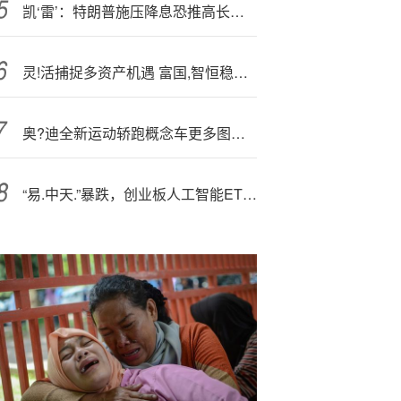
凯‘雷’：特朗普施压降息恐推高长期借贷成本
灵!活捕捉多资产机遇 富国,智恒稳健90天持有期FOF正式发行
奥?迪全新运动轿跑概念车更多图片曝光，极简设计预示品牌未来风格
“易.中天.”暴跌，创业板人工智能ETF（159363）午后重挫超9%，基金经理最新解读来了！