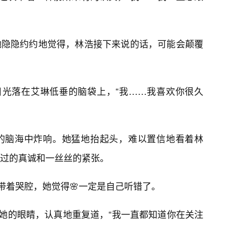
她隐隐约约地觉得，林浩接下来说的话，可能会颠覆
目光落在艾琳低垂的脑袋上，“我……我喜欢你很久
的脑海中炸响。她猛地抬起头，难以置信地看着林
见过的真诚和一丝丝的紧张。
带着哭腔，她觉得🌸一定是自己听错了。
着她的眼睛，认真地重复道，“我一直都知道你在关注