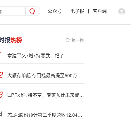
公众号
电子报
客户端
时报
热榜
换一换
章建平又<增>持寒武—纪了
大额存单起.存门槛最高提至500万元 银行持续降低负债成本
L.PR<维>持不变，专家预计未来或有5基点至10基点降幅
芯.原:股份预计第三季度营收12.84亿元 单季度收入创公司历史新高