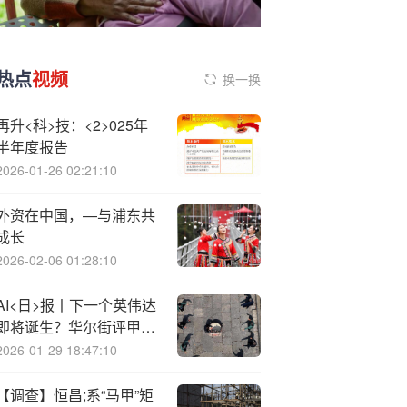
热点
视频
换一换
再升<科>技：<2>025年
半年度报告
2026-01-26 02:21:10
外资在中国，—与浦东共
成长
2026-02-06 01:28:10
AI<日>报丨下一个英伟达
即将诞生？华尔街评甲骨
文暴涨：“一骑绝尘”的开
2026-01-29 18:47:10
始！
【调查】恒昌;系“马甲”矩