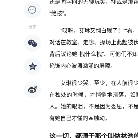
还是同学间的无聊玩笑，抑或是那帮
“绝技”。
分享
“哎呀，艾琳又翻白眼了！”“看
对话在教室、走廊、操场上此起彼
背后议论她“拽什么拽”。可他们不
掩饰内心波涛汹涌的屏障。
艾琳很少哭。至少，在人前很少
在独处的时候，才悄悄地滑落，如
人。她的眼泪，不是因为委屈，不
有她自己才懂的🔥触动。
这一切，都源于那个叫做林浩