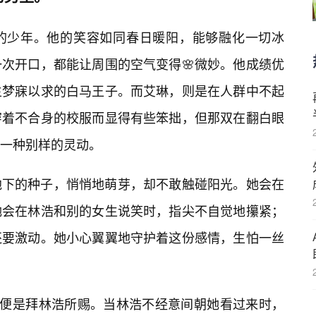
的少年。他的笑容如同春日暖阳，能够融化一切冰
次开口，都能让周围的空气变得🌸微妙。他成绩优
生梦寐以求的白马王子。而艾琳，则是在人群中不起
穿着不合身的校服而显得有些笨拙，但那双在翻白眼
着一种别样的灵动。
地下的种子，悄悄地萌芽，却不敢触碰阳光。她会在
她会在林浩和别的女生说笑时，指尖不自觉地攥紧；
还要激动。她小心翼翼地守护着这份感情，生怕一丝
分便是拜林浩所赐。当林浩不经意间朝她看过来时，