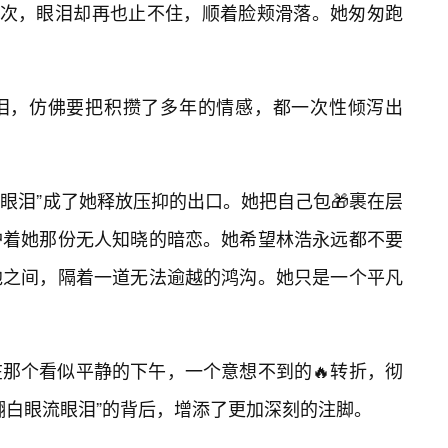
这次，眼泪却再也止不住，顺着脸颊滑落。她匆匆跑
泪，仿佛要把积攒了多年的情感，都一次性倾泻出
“流眼泪”成了她释放压抑的出口。她把自己包🎁裹在层
护着她那份无人知晓的暗恋。她希望林浩永远都不要
他之间，隔着一道无法逾越的鸿沟。她只是一个平凡
那个看似平静的下午，一个意想不到的🔥转折，彻
翻白眼流眼泪”的背后，增添了更加深刻的注脚。