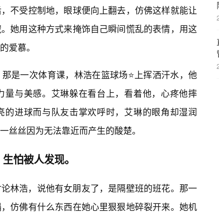
后，不受控制地，眼球便向上翻去，仿佛这样就能让
藏。她用这种方式来掩饰自己瞬间慌乱的表情，用这
的爱慕。
。那是一次体育课，林浩在篮球场⭐上挥洒汗水，他
力量与美感。艾琳躲在看台上，看着他，心疼他摔
亮的进球而与队友击掌欢呼时，艾琳的眼角却湿润
一丝丝因为无法靠近而产生的酸楚。
，生怕被人发现。
们讨论林浩，说他有女朋友了，是隔壁班的班花。那一
塌，仿佛有什么东西在她心里狠狠地碎裂开来。她机