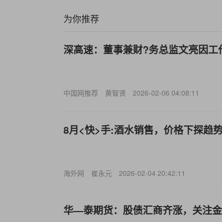
为你推荐
深高速：董事兼财?务总监文亮因工
中国网推荐
黄智贤
2026-02-06 04:08:11
8月<快>手:酒水销售，价格下探趋
海外网
崔永元
2026-02-04 20:42:11
华—泰期货：股债汇商齐涨，关注金