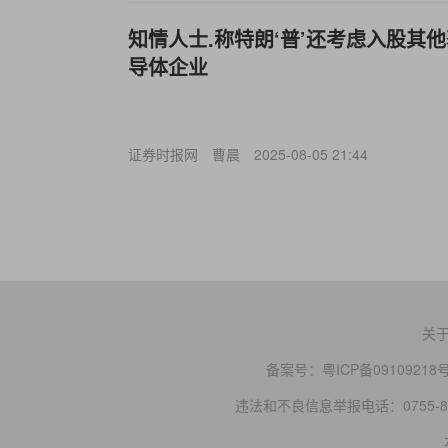
知情人士.称特朗‘普’还考虑入股其
导体企业
证券时报网
曹晨
2025-08-05 21:44
关
备案号：
粤ICP备09109218
违法和不良信息举报电话：0755-83