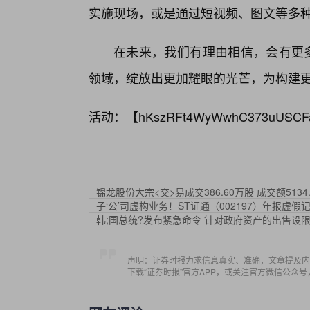
实施现场，或是通过短视频、图文等多
在未来，我们有理由相信，会有更多
领域，绽放出更加耀眼的光芒，为构建
活动：【
hKszRFt4WyWwhC373uUSCF
锦龙股份大宗<交>易成交386.60万股 成交额5134
子‘公’司虚构业务！ST证通（002197）年报虚
韩;国总统?发布紧急命令 针对政府资产的出售设
声明：证券时报力求信息真实、准确，文章提及内
下载“证券时报”官方APP，或关注官方微信公众