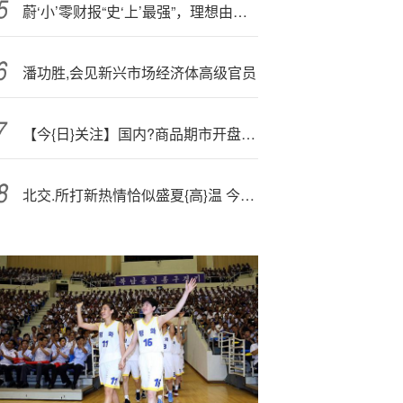
蔚‘小’零财报“史‘上’最强”，理想由盈转亏
潘功胜,会见新兴市场经济体高级官员
【今{日}关注】国内?商品期市开盘涨跌参半！铝产业链、纯碱、白糖等热门品种解读！
北交.所打新热情恰似盛夏{高}温 今年7只新股首日涨幅均超150%