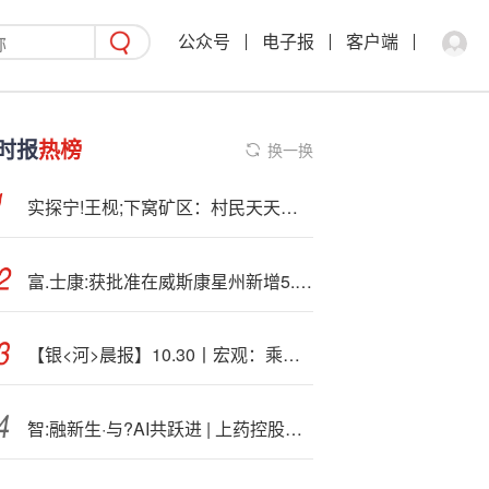
公众号
电子报
客户端
时报
热榜
换一换
实探宁!王枧;下窝矿区：村民天天看锂价等复工
富.士康:获批准在威斯康星州新增5.69亿美元投资
【银<河>晨报】10.30丨宏观：乘势而上，因势利导——“十五五”规划建议稿解读
智:融新生·与?AI共跃进 | 上药控股精彩亮相第八届进博会