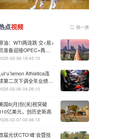
热点
视频
换一换
原油：WTI两连跌 交<易>
员准备迎接OPEC+再次
增产
2026-02-06 18:45:10
Lul‘u’lemon Athletica连
续第二次下调全年业绩指
引 盘后股价一度暴跌超
2026-02-06 04:26:10
15%
美国8{月}份{关}税突破
310亿美元，创历史新高
2026-02-07 00:46:10
首届光伏CTO‘峰’会暨技