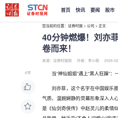
首页
快讯
要闻
股市
您当前的位置：
证券时报
>
公司
>
正文
40分钟燃爆！刘亦
卷而来！
来源：证券时报网
作者：李小萌
2026-02
当“神仙姐姐”遇上“黑人狂躁”
点赞
刘亦菲，这个名字在中国娱乐
气质、温婉娴静的荧幕形象深入人心
是《仙剑奇侠传》中赵灵儿的柔情