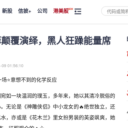
新股
信披+
公司
港美股
菲颠覆演绎，黑人狂躁能量席
-09 01:56:10
：一场⭐意想不到的化学反应
圈宛如一块温润的璞玉，多年来，她以其清冷脱俗的
。无论是《神雕侠侣》中小龙女的🔥绝世独立，还
似水，亦或是《花木兰》里女扮男装的英姿飒爽，她